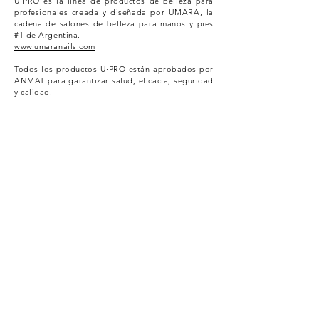
U·PRO es la línea de productos de belleza para
profesionales creada y diseñada por UMARA, la
cadena de salones de belleza para manos y pies
#1 de Argentina.
www.umaranails.com
Todos los productos U·PRO están aprobados por
ANMAT
para garantizar salud, eficacia, seguridad
y calidad.